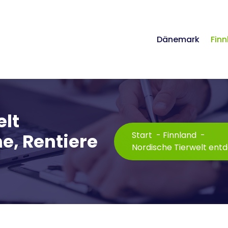
Dänemark
Finn
elt
e, Rentiere
Start
-
Finnland
-
Nordische Tierwelt ent