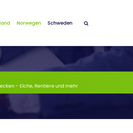
land
Norwegen
Schweden
decken – Elche, Rentiere und mehr