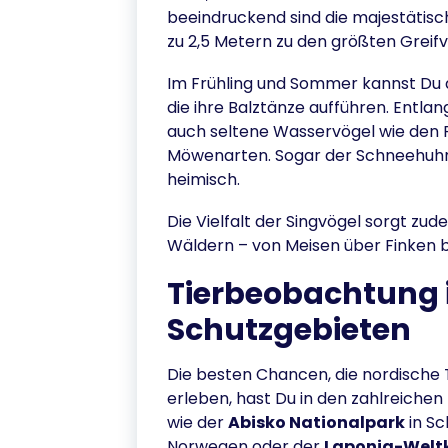
beeindruckend sind die majestätisch
zu 2,5 Metern zu den größten Greif
Im Frühling und Sommer kannst Du a
die ihre Balztänze aufführen. Entla
auch seltene Wasservögel wie den 
Möwenarten. Sogar der Schneehuhn, d
heimisch.
Die Vielfalt der Singvögel sorgt zu
Wäldern – von Meisen über Finken b
Tierbeobachtung 
Schutzgebieten
Die besten Chancen, die nordische 
erleben, hast Du in den zahlreiche
wie der
Abisko Nationalpark
in S
Norwegen oder der
Laponia-Welt